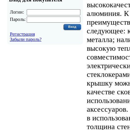
высококачест
алюминия. К
Логин:
Пароль:
преимуществ
следующее: к
Регистрация
металла; нал
Забыли пароль?
высокую теп
совместимост
электрическ
стеклокерам
крышку можн
качестве ско
использован
аксессуаров.
в использова
толщина стен