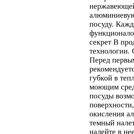
нержавеющей
алюминиевую
посуду. Кажд
функционало
секрет В про
технологии. 
Перед первы
рекомендует
губкой в теп
моющим сред
посуды возм
поверхности,
окисления а
темный нале
налейте в не