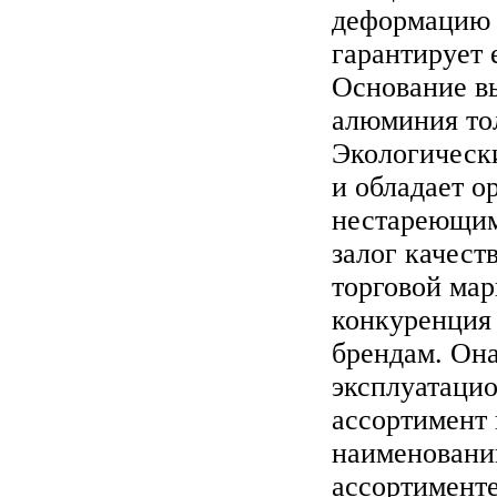
деформацию 
гарантирует 
Основание в
алюминия тол
Экологически
и обладает 
нестареющим
залог качест
торговой мар
конкуренция
брендам. Он
эксплуатаци
ассортимент 
наименовани
ассортименте