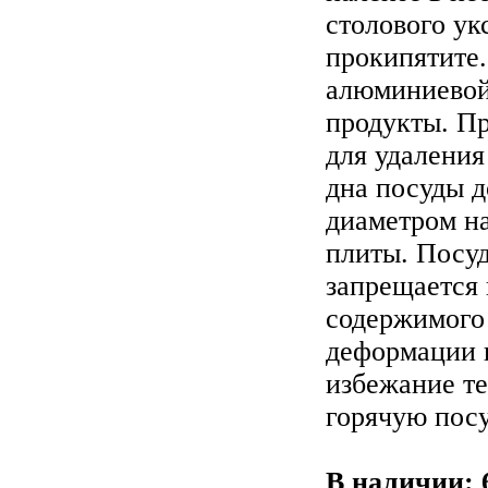
столового ук
прокипятите.
алюминиевой
продукты. П
для удаления
дна посуды д
диаметром на
плиты. Посу
запрещается 
содержимого
деформации 
избежание те
горячую посу
В наличии: